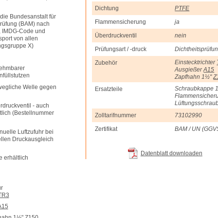
Dichtung
PTFE
die Bundesanstalt für
Flammensicherung
ja
prüfung (BAM) nach
, IMDG-Code und
Überdruckventil
nein
port von allen
ngsgruppe X)
Prüfungsart / -druck
Dichtheitsprüfun
Einstecktrichter
Zubehör
nehmbarer
Ausgießer
A15
füllstutzen
Zapfhahn 1½"
Z
egliche Welle gegen
Schraubkappe 
Ersatzteile
Flammensicher
Lüftungsschrau
ruckventil - auch
ltlich (Bestellnummer
Zolltarifnummer
73102990
Zertifikat
BAM / UN (GGVSE
uelle Luftzufuhr bei
len Druckausgleich
Datenblatt downloaden
 erhältlich
ür
TR3
A15
fhahn 1½"
Z150