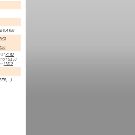
g 0,4 bar
TR3
150
1½"
K152
ung
FS150
be
LM12
B, ...)