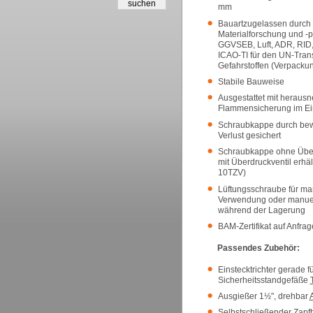
mm
Bauartzugelassen durch 
Materialforschung und -
GGVSEB, Luft, ADR, RID
ICAO-TI für den UN-Trans
Gefahrstoffen (Verpacku
Stabile Bauweise
Ausgestattet mit heraus
Flammensicherung im Ein
Schraubkappe durch bew
Verlust gesichert
Schraubkappe ohne Überd
mit Überdruckventil erhä
10TZV)
Lüftungsschraube für man
Verwendung oder manuel
während der Lagerung
BAM-Zertifikat auf Anfrage
Passendes Zubehör:
Einstecktrichter gerade f
Sicherheitsstandgefäße
Ausgießer 1½", drehbar
Selbstschließender Zap