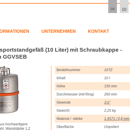
DE
EN
FORMATIONEN
UNTERNEHMEN
KONTAKT
sportstandgefäß (10 Liter) mit Schraubkappe -
ch GGVSEB
Bestellnummer
10TZ
Inhalt
10 l
Höhe
330 mm
Durchmesser (mit Ring)
260 mm
Gewinde
1½"
Gewicht
2,25 kg
Material / -stärke
1.4571 / 0,8 mm
aus hochwertigem
Oberfläche
Unpoliert
hl, Wandstärke 1,2