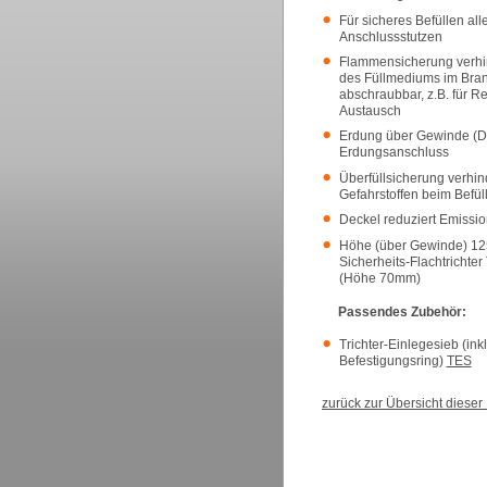
Für sicheres Befüllen alle
Anschlussstutzen
Flammensicherung verhi
des Füllmediums im Brand
abschraubbar, z.B. für R
Austausch
Erdung über Gewinde (Di
Erdungsanschluss
Überfüllsicherung verhin
Gefahrstoffen beim Befül
Deckel reduziert Emission
Höhe (über Gewinde) 12
Sicherheits-Flachtrichter
(Höhe 70mm)
Passendes Zubehör:
Trichter-Einlegesieb (ink
Befestigungsring)
TES
zurück zur Übersicht diese