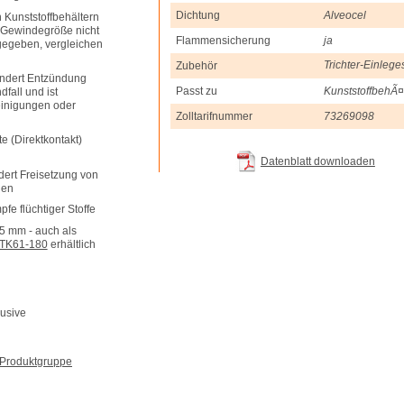
Dichtung
Alveocel
n Kunststoffbehältern
ls Gewindegröße nicht
Flammensicherung
ja
gegeben, vergleichen
Trichter-Einleg
Zubehör
ndert Entzündung
Passt zu
KunststoffbehÃ¤
fall und ist
einigungen oder
Zolltarifnummer
73269098
e (Direktkontakt)
Datenblatt downloaden
dert Freisetzung von
len
fe flüchtiger Stoffe
5 mm - auch als
TK61-180
erhältlich
lusive
r Produktgruppe