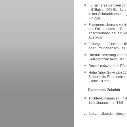
Für sicheres Befüllen vo
mit Stutzen DIN 61 - fal
in der Schraubkappe an
Sie
hier
Flammensicherung verhi
des Füllmediums im Brand
abschraubbar, z.B. für R
Austausch
Erdung über Gewindestift
oder Erdungsanschluss
Überfüllsicherung verhin
Gefahrstoffen beim Befül
Deckel reduziert die Dämp
Höhe (über Gewinde) 12
Sicherheits-Flachtrichter
(Höhe 70 mm)
Passendes Zubehör:
Trichter-Einlegesieb (ink
Befestigungsring)
TES
zurück zur Übersicht diese