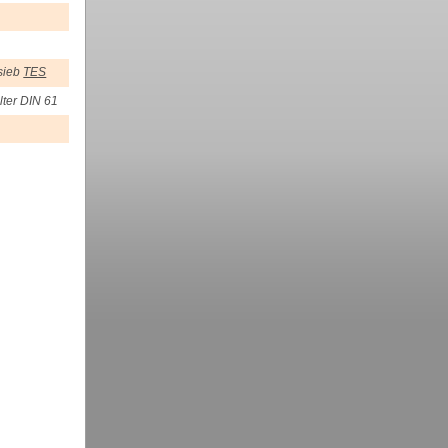
esieb
TES
lter DIN 61