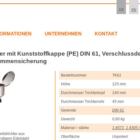
DE
EN
FORMATIONEN
UNTERNEHMEN
KONTAKT
ter mit Kunststoffkappe (PE) DIN 61, Verschlussd
lammensicherung
Bestellnummer
TK61
Höhe
125 mm
Durchmesser Trichterkopf
140 mm
Durchmesser Trichterrohr
45 mm
Gewinde
DIN 61
Gewicht
0,60 kg
Material / -stärke
1.4571, 1.4305 /
itstrichter aus
Oberfläche
Unpoliert
ndigem Edelstahl