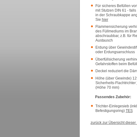
Für sicheres Befüllen vo
mit Stutzen DIN 61 - fal
in der Schraubkappe an
Sie
hier
Flammensicherung verhi
des Füllmediums im Brand
abschraubbar, z.B. für R
Austausch
Erdung über Gewindestift
oder Erdungsanschluss
Überfüllsicherung verhin
Gefahrstoffen beim Befül
Deckel reduziert die Dämp
Höhe (über Gewinde) 12
Sicherheits-Flachtrichter
(Höhe 70 mm)
Passendes Zubehör:
Trichter-Einlegesieb (ink
Befestigungsring)
TES
zurück zur Übersicht diese