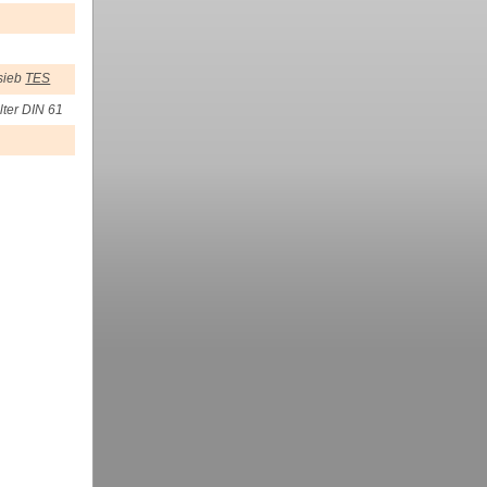
esieb
TES
lter DIN 61