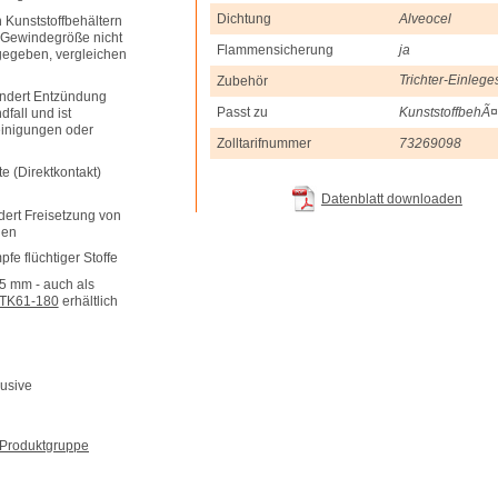
Dichtung
Alveocel
n Kunststoffbehältern
ls Gewindegröße nicht
Flammensicherung
ja
gegeben, vergleichen
Trichter-Einleg
Zubehör
ndert Entzündung
Passt zu
KunststoffbehÃ¤
fall und ist
einigungen oder
Zolltarifnummer
73269098
e (Direktkontakt)
Datenblatt downloaden
dert Freisetzung von
len
fe flüchtiger Stoffe
5 mm - auch als
TK61-180
erhältlich
lusive
r Produktgruppe