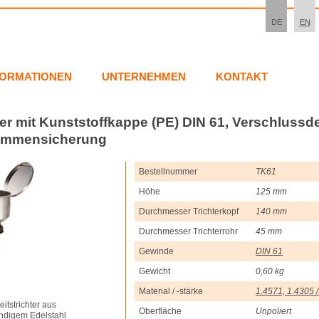
DE
EN
FORMATIONEN
UNTERNEHMEN
KONTAKT
ter mit Kunststoffkappe (PE) DIN 61, Verschlussd
lammensicherung
Bestellnummer
TK61
Höhe
125 mm
Durchmesser Trichterkopf
140 mm
Durchmesser Trichterrohr
45 mm
Gewinde
DIN 61
Gewicht
0,60 kg
Material / -stärke
1.4571, 1.4305 /
itstrichter aus
Oberfläche
Unpoliert
ndigem Edelstahl