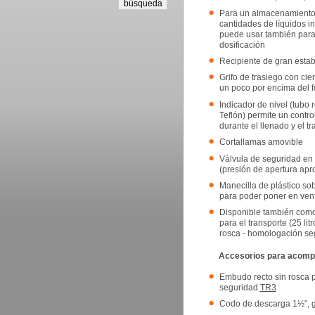
Para un almacenamiento
cantidades de líquidos i
puede usar también para 
dosificación
Recipiente de gran estabi
Grifo de trasiego con cie
un poco por encima del f
Indicador de nivel (tubo 
Teflón) permite un contro
durante el llenado y el t
Cortallamas amovible
Válvula de seguridad en 
(presión de apertura apro
Manecilla de plástico so
para poder poner en vent
Disponible también como
para el transporte (25 lit
rosca - homologación 
Accesorios para acomp
Embudo recto sin rosca p
seguridad
TR3
Codo de descarga 1½", g