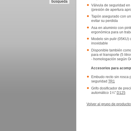
Válvula de seguridad en 
(presión de apertura apro
Tapón asegurado con un 
evitar su perdida
Asa en aluminio con pint
ergonómica para un trab
Modelo sin pulir (05KU) 
inoxidable
Disponible también como
para el transporte (5 litr
- homologación según
Accesorios para acomp
Embudo recto sin rosca 
seguridad
TR1
Grifo dosificador de prec
automático 1¼"
D125
Volver al grupo de producto