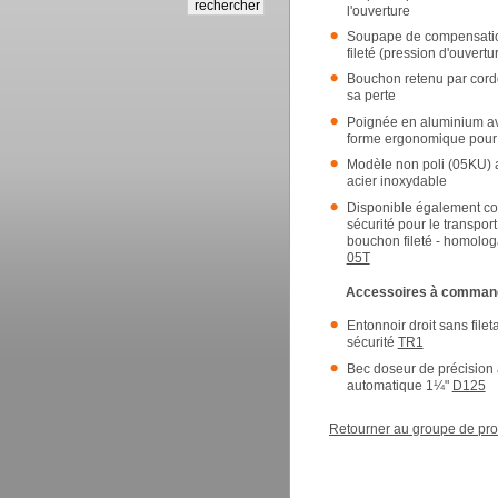
l'ouverture
Soupape de compensatio
fileté (pression d'ouvertu
Bouchon retenu par cordo
sa perte
Poignée en aluminium av
forme ergonomique pour u
Modèle non poli (05KU) 
acier inoxydable
Disponible également c
sécurité pour le transport 
bouchon fileté - homolo
05T
Accessoires à comman
Entonnoir droit sans file
sécurité
TR1
Bec doseur de précision
automatique 1¼"
D125
Retourner au groupe de pro