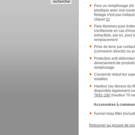
Pour un remplissage sûr
plastique avec une ouvert
filetage n'est pas indiqu
cliquer
ici
Pare-flammes pour éviter
s'enflamme en cas d'ince
extractible, par ex. pour
remplacement
Prise de terre par contact
(connexion directe) ou pa
Protection anti-débordem
déversement de produits
remplissage
Couvercle réduit les vap
volatiles
Hauteur (au dessus du fi
disponible également co
TK61-180
(hauteur 70 m
Accessoires à comman
Funnel inlay filter (inclu
Retourner au groupe de pro